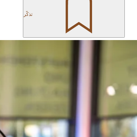
قم بإجراء استفسار
تذكّر
جولة افتراضية في المبنى
(يفتح
في
علامة
تبويب
جديدة)