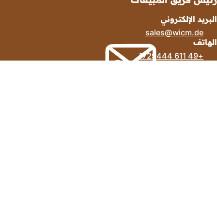
البريد الإلكتروني
sales
wicm
de
الهاتف
+49 611 1729444
منطقة
القدم