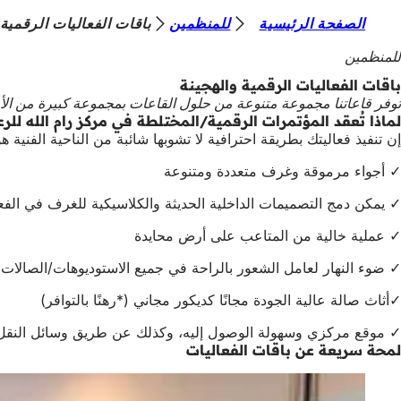
أ
الصفحة الرئيسية
للمنظمين
باقات الفعاليات الرقمية 
الانتقال إلى المحتوى
ن
للمنظمين
ت
باقات الفعاليات الرقمية والهجينة
توفر قاعاتنا مجموعة متنوعة من حلول القاعات بمجموعة كبيرة من الأحجام
ه
لماذا تُعقد المؤتمرات الرقمية/المختلطة في مركز رام الله للرع
ن
إن تنفيذ فعاليتك بطريقة احترافية لا تشوبها شائبة من الناحية الفنية هو 
ا
✓ أجواء مرموقة وغرف متعددة ومتنوعة
✓ يمكن دمج التصميمات الداخلية الحديثة والكلاسيكية للغرف في الفعا
✓ عملية خالية من المتاعب على أرض محايدة
✓ ضوء النهار لعامل الشعور بالراحة في جميع الاستوديوهات/الصالات
✓أثاث صالة عالية الجودة مجانًا كديكور مجاني (*رهنًا بالتوافر)
✓ موقع مركزي وسهولة الوصول إليه، وكذلك عن طريق وسائل النقل 
لمحة سريعة عن باقات الفعاليات