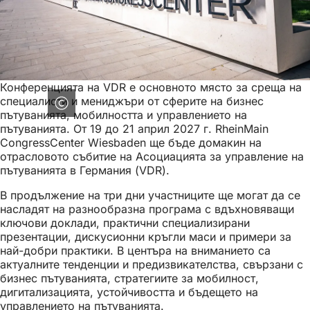
Конференцията на VDR е основното място за среща на
специалисти и мениджъри от сферите на бизнес
пътуванията, мобилността и управлението на
пътуванията. От 19 до 21 април 2027 г. RheinMain
CongressCenter Wiesbaden ще бъде домакин на
отрасловото събитие на Асоциацията за управление на
пътуванията в Германия (VDR).
В продължение на три дни участниците ще могат да се
насладят на разнообразна програма с вдъхновяващи
ключови доклади, практични специализирани
презентации, дискусионни кръгли маси и примери за
най-добри практики. В центъра на вниманието са
актуалните тенденции и предизвикателства, свързани с
бизнес пътуванията, стратегиите за мобилност,
дигитализацията, устойчивостта и бъдещето на
управлението на пътуванията.