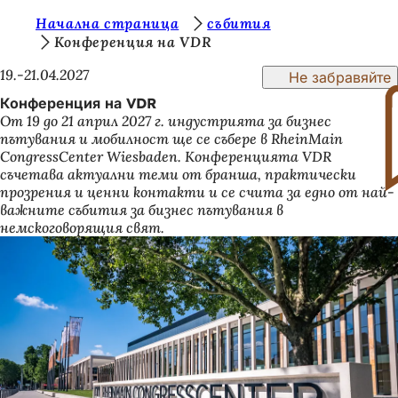
В
Начална страница
събития
Преминаване към съдържанието
Конференция на VDR
и
19.-21.04.2027
Не забравяйте
е
Конференция на VDR
с
От 19 до 21 април 2027 г. индустрията за бизнес
т
пътувания и мобилност ще се събере в RheinMain
CongressCenter Wiesbaden. Конференцията VDR
е
съчетава актуални теми от бранша, практически
т
прозрения и ценни контакти и се счита за едно от най-
важните събития за бизнес пътувания в
у
немскоговорящия свят.
к
: