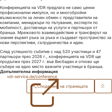
Конференцията на VDR предлага не само ценни
професионални импулси, но и многобройни
възможности за личен обмен с представители на
компании, мениджъри по пътувания, експерти по
мобилност, доставчици на услуги и партньори от
бранша. Мрежовото взаимодействие и трансферът на
знания вървят ръка за ръка и създават пространство за
нови перспективи, сътрудничества и идеи.
След успешното събитие с над 520 участници и 47
партньори през 2026 г., конференцията на VDR ще
продължи през 2027 г. във Висбаден и отново ще
събере на едно място важните участници в бранша.
Допълнителна информация
vdr-service.de/conference
(Отваря
се
Споделяне на страницата
в
нов
Област
раздел)
на
стъпалата