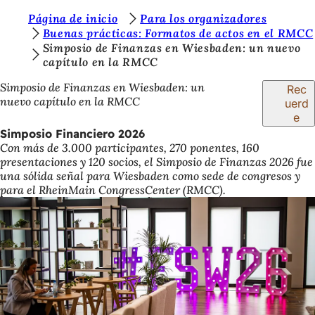
E
Página de inicio
Para los organizadores
Saltar al contenido
Buenas prácticas: Formatos de actos en el RMCC
s
Simposio de Finanzas en Wiesbaden: un nuevo
capítulo en la RMCC
t
á
Simposio de Finanzas en Wiesbaden: un
Rec
nuevo capítulo en la RMCC
uerd
s
e
a
Simposio Financiero 2026
Con más de 3.000 participantes, 270 ponentes, 160
q
presentaciones y 120 socios, el Simposio de Finanzas 2026 fue
u
una sólida señal para Wiesbaden como sede de congresos y
para el RheinMain CongressCenter (RMCC).
í
: