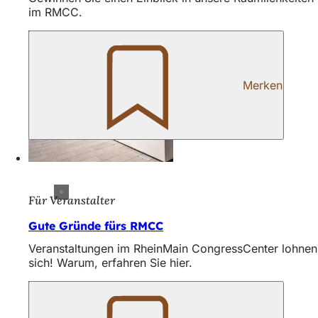
h
im RMCC.
h
i
e
Merken
r
:
Für Veranstalter
Gute Gründe fürs RMCC
Veranstaltungen im RheinMain CongressCenter lohnen
sich! Warum, erfahren Sie hier.