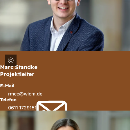
Marc Standke
Projektleiter
E-Mail
rmcc
wicm
de
Telefon
0611 1729151