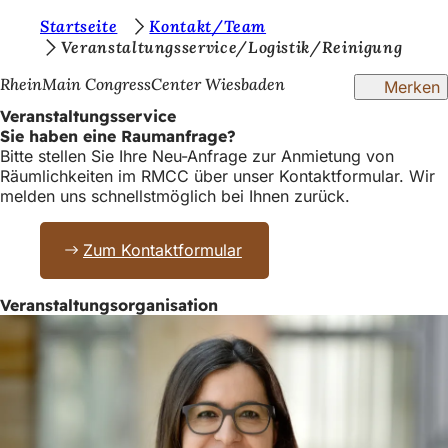
S
Startseite
Kontakt/Team
Inhalt anspringen
Veranstaltungsservice/Logistik/Reinigung
i
RheinMain CongressCenter Wiesbaden
Merken
e
Veranstaltungsservice
b
Sie haben eine Raumanfrage?
e
Bitte stellen Sie Ihre Neu-Anfrage zur Anmietung von
Räumlichkeiten im RMCC über unser Kontaktformular. Wir
f
melden uns schnellstmöglich bei Ihnen zurück.
i
n
Zum Kontaktformular
d
Veranstaltungsorganisation
e
n
s
i
c