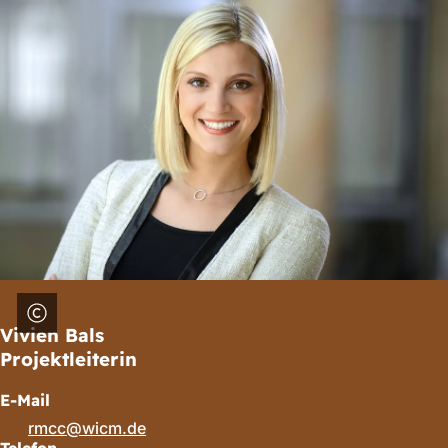
Vivien Bals
Projektleiterin
E-Mail
rmcc
wicm
de