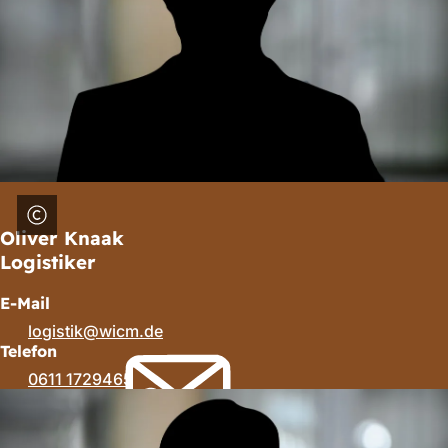
Oliver Knaak
Logistiker
E-Mail
logistik
wicm
de
Telefon
0611 1729465