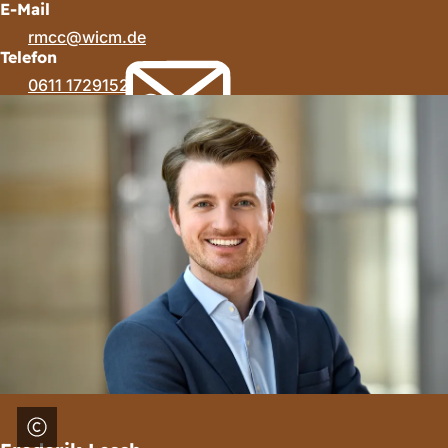
E-Mail
rmcc
wicm
de
Telefon
0611 1729152