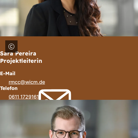
Sara Pereira
Projektleiterin
E-Mail
rmcc
wicm
de
Telefon
0611 1729161