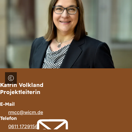
Katrin Volkland
Projektleiterin
E-Mail
rmcc
wicm
de
Telefon
0611 1729156