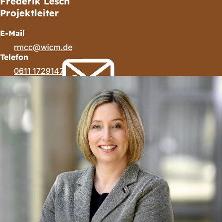
Frederik Lesch
Projektleiter
E-Mail
rmcc
wicm
de
Telefon
0611 1729147