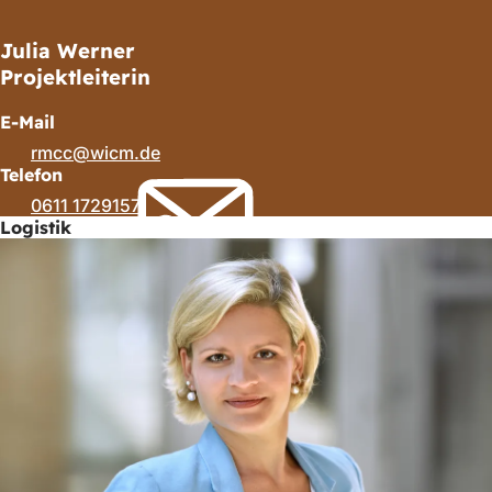
Julia Werner
Projektleiterin
E-Mail
rmcc
wicm
de
Telefon
0611 1729157
Logistik