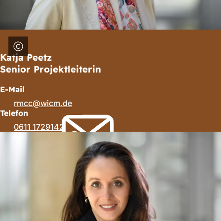
Katja Peetz
Senior Projektleiterin
E-Mail
rmcc
wicm
de
Telefon
0611 1729142