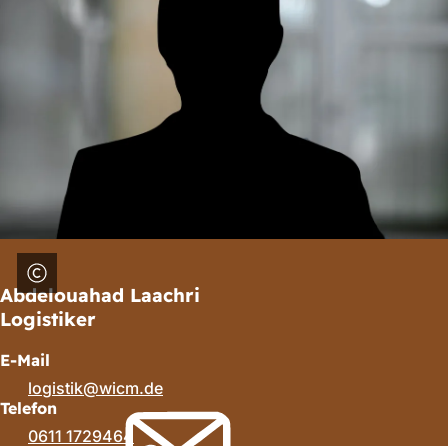
Abdelouahad Laachri
Logistiker
E-Mail
logistik
wicm
de
Telefon
0611 1729464