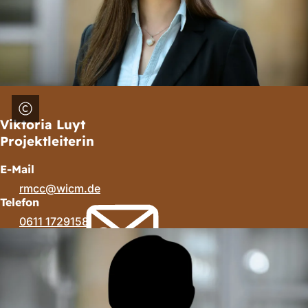
Viktoria Luyt
Projektleiterin
E-Mail
rmcc
wicm
de
Telefon
0611 1729158