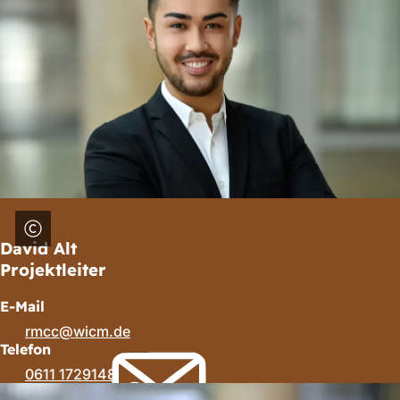
David Alt
Projektleiter
E-Mail
rmcc
wicm
de
Telefon
0611 1729148