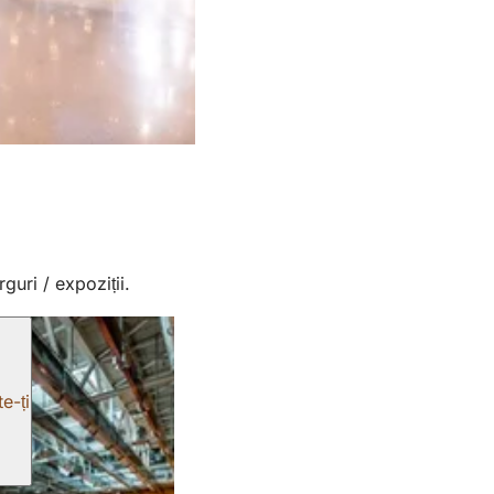
guri / expoziții.
e-ți