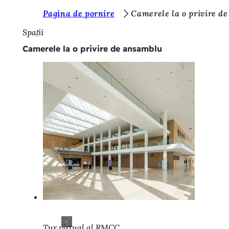
S
Pagina de pornire
Camerele la o privire d
Salt la conținut
u
Spații
n
Camerele la o privire de ansamblu
t
e
ț
i
a
i
c
i
:
Tur virtual al RMCC