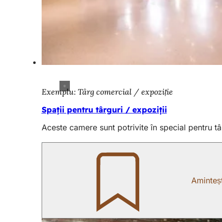
Exemplu: Târg comercial / expoziție
Spații pentru târguri / expoziții
Aceste camere sunt potrivite în special pentru târ
Aminteșt