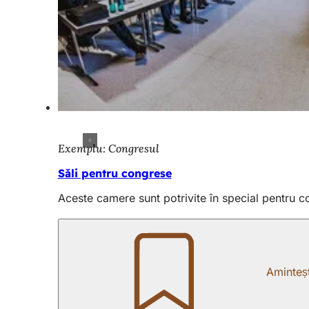
Exemplu: Congresul
Săli pentru congrese
Aceste camere sunt potrivite în special pentru c
Aminteșt