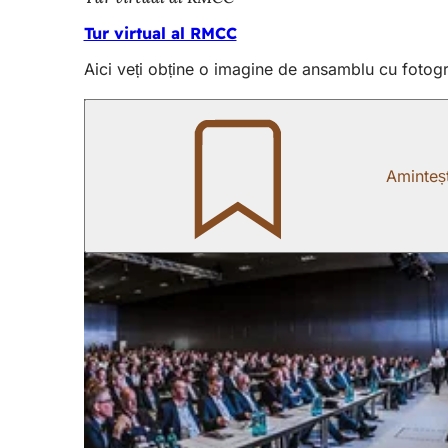
Tur virtual al RMCC
Aici veți obține o imagine de ansamblu cu fotogra
Aminteșt