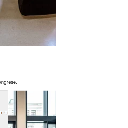
ongrese.
e-ți