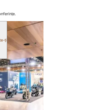
nferințe.
e-ți