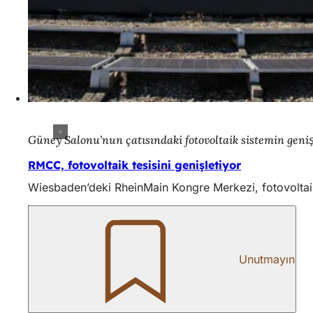
Güney Salonu’nun çatısındaki fotovoltaik sistemin geniş
RMCC, fotovoltaik tesisini genişletiyor
Wiesbaden’deki RheinMain Kongre Merkezi, fotovoltaik te
Unutmayın