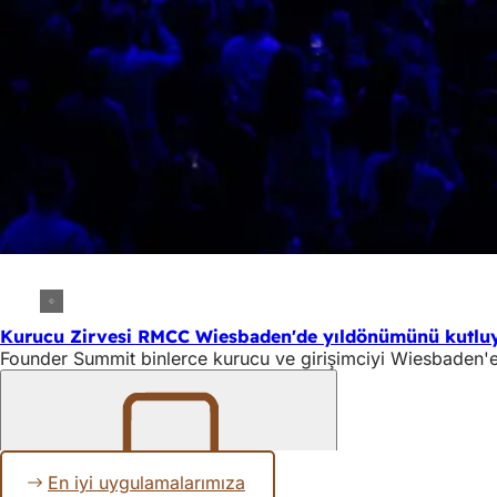
Kurucu Zirvesi RMCC Wiesbaden'de yıldönümünü kutlu
Founder Summit binlerce kurucu ve girişimciyi Wiesbaden'e 
Unutmayın
En iyi uygulamalarımıza