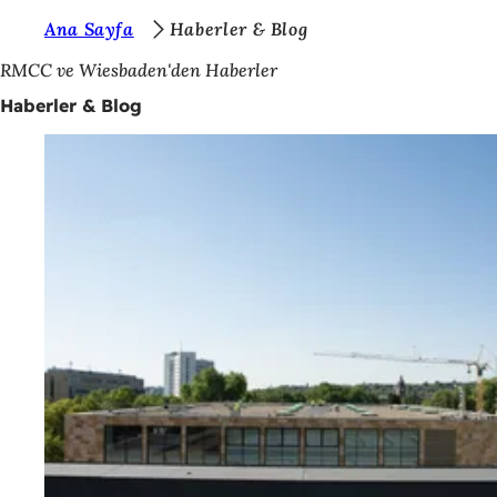
B
Ana Sayfa
Haberler & Blog
İçeriğe atla
u
RMCC ve Wiesbaden'den Haberler
r
Haberler & Blog
a
d
a
s
ı
n
ı
z
: