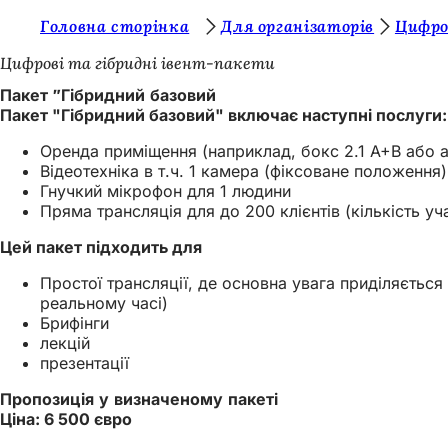
Т
Головна сторінка
Для організаторів
Цифро
Перейти до змісту
и
Цифрові та гібридні івент-пакети
т
Пакет "Гібридний базовий
Пакет "Гібридний базовий" включає наступні послуги:
у
т
Оренда приміщення (наприклад, бокс 2.1 A+B або ан
Відеотехніка в т.ч. 1 камера (фіксоване положення)
:
Гнучкий мікрофон для 1 людини
Пряма трансляція для до 200 клієнтів (кількість 
Цей пакет підходить для
Простої трансляції, де основна увага приділяєтьс
реальному часі)
Брифінги
лекцій
презентації
Пропозиція у визначеному пакеті
Ціна: 6 500 євро