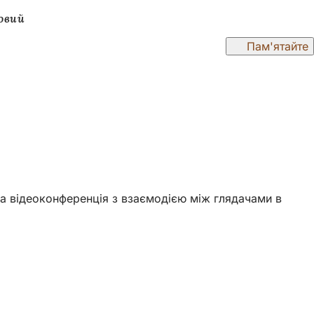
овий
Пам'ятайте
вна відеоконференція з взаємодією між глядачами в