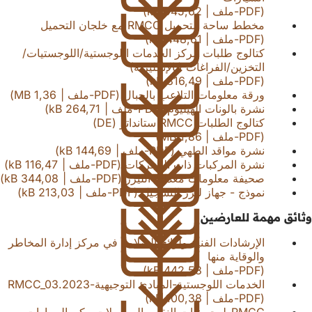
PDF
-ملف
945,62 kB
مخطط ساحة التحميل RMCC مع خلجان التحميل
PDF
-ملف
448,61 kB
كتالوج طلبات مركز الخدمات اللوجستية/اللوجستيات/
التخزين/الفراغات (بالإنجليزية)
PDF
-ملف
316,49 kB
ورقة معلومات التلاعب بالحبال
PDF
-ملف
1,36 MB
نشرة بالونات الهيليوم
PDF
-ملف
264,71 kB
كتالوج الطلبات RMCC ستانداتر (DE)
PDF
-ملف
1,86 MB
نشرة مواقد الطهي
PDF
-ملف
144,69 kB
نشرة المركبات ذات المحركات
PDF
-ملف
116,47 kB
صحيفة معلومات معدات الليزر
PDF
-ملف
344,08 kB
نموذج - جهاز ليزر التسجيل
PDF
-ملف
213,03 kB
وثائق مهمة للعارضين
الإرشادات الفنية ولوائح السلامة في مركز إدارة المخاطر
والوقاية منها
PDF
-ملف
442,53 kB
الخدمات اللوجستية-المبادئ التوجيهية-RMCC_03.2023
PDF
-ملف
100,38 kB
RMCC-لوجستيات النقل والمواصلات-ركن السيارات-