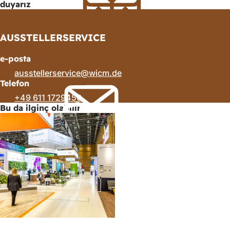
duyarız
AUSSTELLERSERVICE
e-posta
ausstellerservice
wicm
de
Telefon
+49 611 1729450
Bu da ilginç olabilir