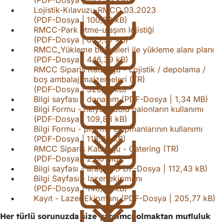
Lojistik-Kılavuzu-RMCC_03.2023
PDF
-Dosya
100,38 kB
RMCC-Park etme-ulaşım lojistiği
PDF
-Dosya
685,37 kB
RMCC_Yükleme bölmeleri ile yükleme alanı planı
PDF
-Dosya
446,39 kB
RMCC Sipariş Kataloğu - Lojistik / depolama /
boş ambalaj malzemeleri (TR)
PDF
-Dosya
320,10 kB
Bilgi sayfası - donanım
PDF
-Dosya
1,34 MB
Bilgi Formu - helyum dolu balonların kullanımı
PDF
-Dosya
109,88 kB
Bilgi Formu - pişirme ekipmanlarının kullanımı
PDF
-Dosya
118,29 kB
RMCC Sipariş Kataloğu - Catering (TR)
PDF
-Dosya
2,00 MB
Bilgi sayfası - araçlar
PDF
-Dosya
112,43 kB
Bilgi Sayfası - lazer ekipmanı
PDF
-Dosya
140,33 kB
Kayıt - Lazer Ekipmanı
PDF
-Dosya
205,77 kB
Her türlü sorunuzda size yardımcı olmaktan mutluluk