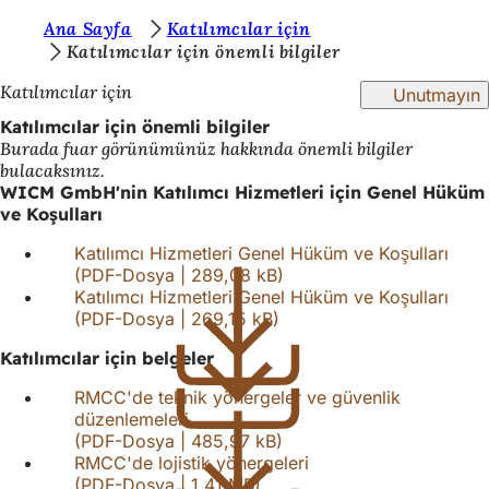
B
Ana Sayfa
Katılımcılar için
İçeriğe atla
Katılımcılar için önemli bilgiler
u
Katılımcılar için
Unutmayın
r
Katılımcılar için önemli bilgiler
a
Burada fuar görünümünüz hakkında önemli bilgiler
d
bulacaksınız.
WICM GmbH'nin Katılımcı Hizmetleri için Genel Hüküm
a
ve Koşulları
s
Katılımcı Hizmetleri Genel Hüküm ve Koşulları
ı
PDF
-Dosya
289,08 kB
Katılımcı Hizmetleri Genel Hüküm ve Koşulları
n
PDF
-Dosya
269,15 kB
ı
Katılımcılar için belgeler
z
RMCC'de teknik yönergeler ve güvenlik
:
düzenlemeleri
PDF
-Dosya
485,97 kB
RMCC'de lojistik yönergeleri
PDF
-Dosya
1,41 MB