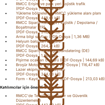
RMCC Erişim ve park yeri Lojistik trafik
PDF
-Dosya
945,62 kB
Yükleme bölmeleri ile RMCC yükleme alanı planı
PDF
-Dosya
448,61 kB
RMCC Sipariş Kataloğu / Lojistik / Depolama /
Boşaltmalar (TR)
PDF
-Dosya
316,49 kB
Arma bilgi sayfası
PDF
-Dosya
1,36 MB
Helyum balonları broşürü
PDF
-Dosya
264,71 kB
RMCC Sipariş Kataloğu Standatering (DE)
PDF
-Dosya
1,86 MB
Pişirme ocakları broşürü
PDF
-Dosya
144,69 kB
Broşür Motorlu taşıtlar
PDF
-Dosya
116,47 kB
Lazer ekipmanı bilgi sayfası
PDF
-Dosya
344,08 kB
Form - Kayıt lazer cihazı
PDF
-Dosya
213,03 kB
Katılımcılar için önemli belgeler
RMCC'de Teknik Yönergeler ve Güvenlik
Düzenlemeleri
PDF
-Dosya
442,53 kB