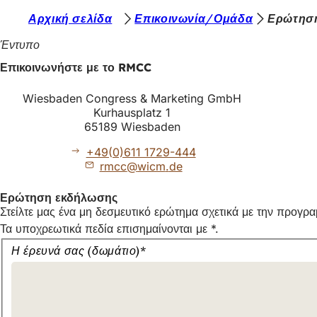
Β
Αρχική σελίδα
Επικοινωνία/Ομάδα
Ερώτηση
Μετάβαση στο περιεχόμενο
ρ
Έντυπο
ί
Επικοινωνήστε με το RMCC
σ
Wiesbaden Congress & Marketing GmbH
κ
Kurhausplatz 1
65189 Wiesbaden
ε
σ
+49(0)611 1729-444
rmcc
wicm
de
τ
ε
Ερώτηση εκδήλωσης
Στείλτε μας ένα μη δεσμευτικό ερώτημα σχετικά με την προγρ
ε
Τα υποχρεωτικά πεδία επισημαίνονται με *.
δ
Στείλτε
Η έρευνά σας (δωμάτιο)
*
ώ
μας
την
:
ερώτησή
σας