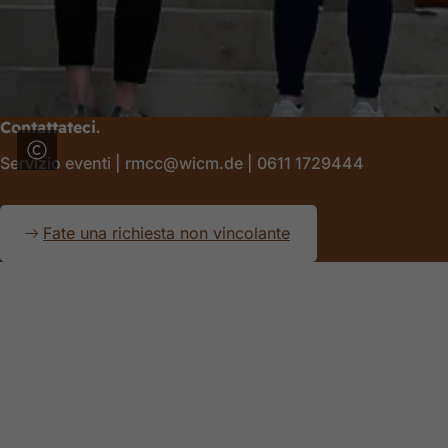
Contattateci.
Servizio eventi | rmcc@wicm.de | 0611 1729444
Fate una richiesta non vincolante
Area
dei
piedi