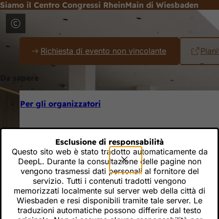
Siamo il Centro Congressi RheinMain di Wiesbaden
Vai al contenuto
Inondato di luce, urbano, dinamico - nel cuore di Wiesbaden, a
e il centro della città: la vostra location per eventi nella reg
Richiesta di evento non vincolante
Piani
Da sapere
Per gli organizzatori
Il nostro servizio per voi
Esclusione di responsabilità
Pacchetti per eventi digitali e ibridi
Questo sito web è stato tradotto automaticamente da
DeepL. Durante la consultazione delle pagine non
Per gli espositori
vengono trasmessi dati personali al fornitore del
servizio. Tutti i contenuti tradotti vengono
memorizzati localmente sul server web della città di
Negozio online per gli espositori
Wiesbaden e resi disponibili tramite tale server. Le
Informazioni importanti per gli espositori
traduzioni automatiche possono differire dal testo
Logistica / Consegna