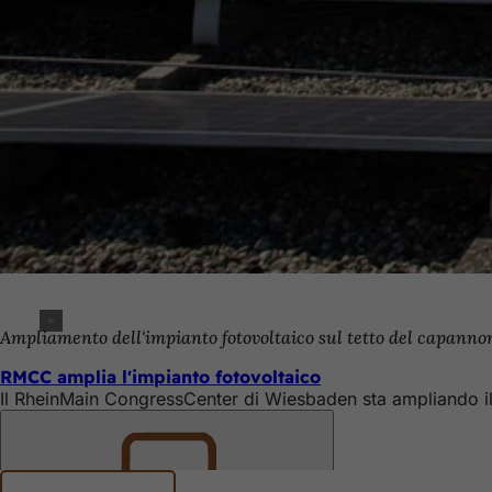
Ampliamento dell'impianto fotovoltaico sul tetto del capanno
RMCC amplia l'impianto fotovoltaico
Il RheinMain CongressCenter di Wiesbaden sta ampliando il p