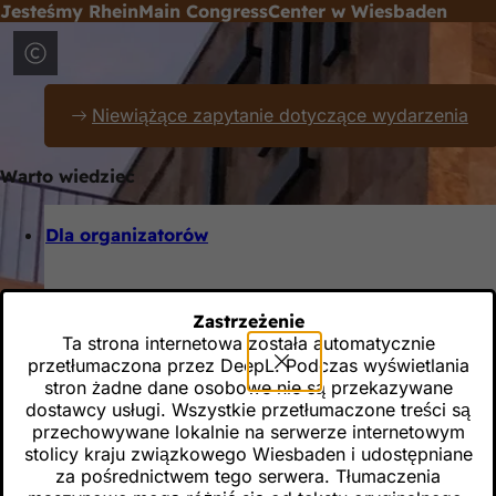
Jesteśmy RheinMain CongressCenter w Wiesbaden
Przejdź do treści
Zalany światłem, miejski, dynamiczny - w samym sercu Wiesba
Położony między terenami zielonymi, muzeami i centrum mia
Niewiążące zapytanie dotyczące wydarzenia
Warto wiedzieć
Dla organizatorów
Nasze usługi dla Ciebie
Zastrzeżenie
Cyfrowe i hybrydowe pakiety wydarzeń
Ta strona internetowa została automatycznie
przetłumaczona przez DeepL. Podczas wyświetlania
Dla wystawców
stron żadne dane osobowe nie są przekazywane
dostawcy usługi. Wszystkie przetłumaczone treści są
przechowywane lokalnie na serwerze internetowym
Sklep internetowy dla wystawców
stolicy kraju związkowego Wiesbaden i udostępniane
Ważne informacje dla wystawców
za pośrednictwem tego serwera. Tłumaczenia
Logistyka / Dostawa