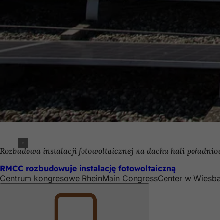
Rozbudowa instalacji fotowoltaicznej na dachu hali południo
RMCC rozbudowuje instalację fotowoltaiczną
Centrum kongresowe RheinMain CongressCenter w Wiesbaden