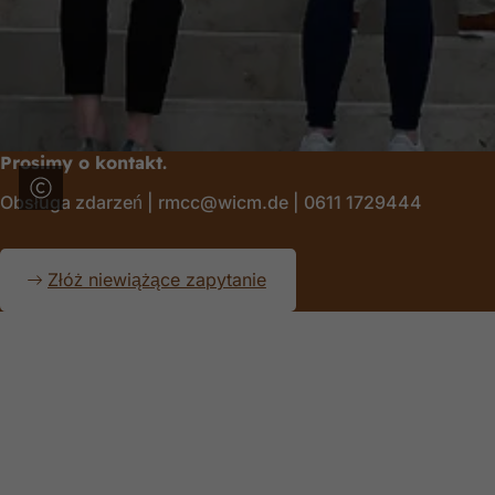
Prosimy o kontakt.
Obsługa zdarzeń | rmcc@wicm.de | 0611 1729444
Złóż niewiążące zapytanie
Obszar
stóp