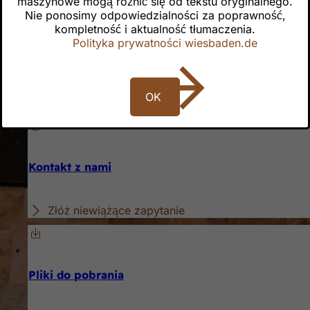
maszynowe mogą różnić się od tekstu oryginalnego.
Nie ponosimy odpowiedzialności za poprawność,
kompletność i aktualność tłumaczenia.
Dla odwiedzających
Polityka prywatności wiesbaden.de
Wydarzenia w RMCC
Parking przy RMCC
OK
Przybycie
Kontakt z nami
Złóż niewiążące zapytanie
Pliki do pobrania