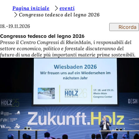
S
Pagina iniziale
eventi
Vai al contenuto
Congresso tedesco del legno 2026
i
18.-19.11.2026
Ricorda
e
Congresso tedesco del legno 2026
t
Presso il Centro Congressi di RheinMain, i responsabili del
e
settore economico, politico e forestale discuteranno del
futuro di una delle più importanti materie prime sostenibili.
q
u
i
: