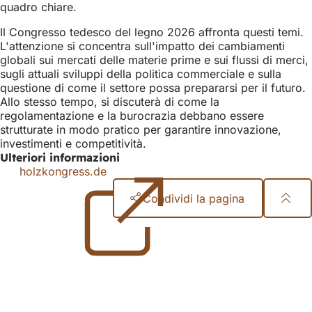
quadro chiare.
Il Congresso tedesco del legno 2026 affronta questi temi.
L'attenzione si concentra sull'impatto dei cambiamenti
globali sui mercati delle materie prime e sui flussi di merci,
sugli attuali sviluppi della politica commerciale e sulla
questione di come il settore possa prepararsi per il futuro.
Allo stesso tempo, si discuterà di come la
regolamentazione e la burocrazia debbano essere
strutturate in modo pratico per garantire innovazione,
investimenti e competitività.
Ulteriori informazioni
holzkongress.de
(Si
apre
Condividi la pagina
in
una
Area
nuova
scheda)
dei
piedi