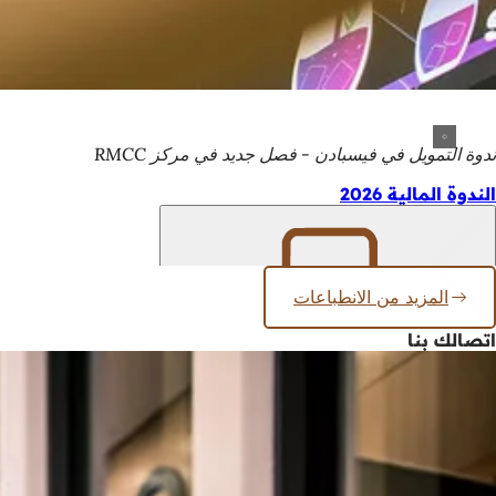
ندوة التمويل في فيسبادن - فصل جديد في مركز RMCC
الندوة المالية 2026
المزيد من الانطباعات
تذكّر
اتصالك بنا