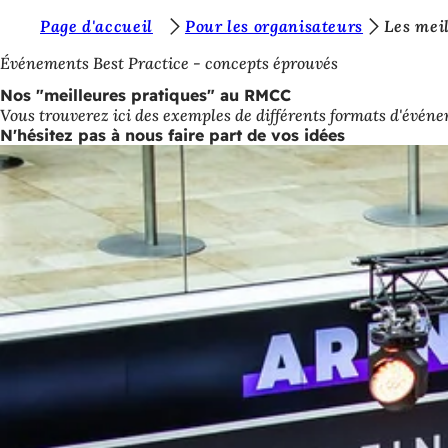
V
Page d'accueil
Pour les organisateurs
Les mei
Accéder au contenu
o
Événements Best Practice - concepts éprouvés
u
Nos "meilleures pratiques" au RMCC
Vous trouverez ici des exemples de différents formats d'événe
s
N'hésitez pas à nous faire part de vos idées
ê
t
e
s
i
c
i
: