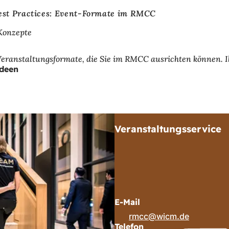
est Practices: Event-Formate im RMCC
 Konzepte
 Veranstaltungsformate, die Sie im RMCC ausrichten können. Ih
Ideen
Veranstaltungsservice
E-Mail
rmcc
wicm
de
Telefon