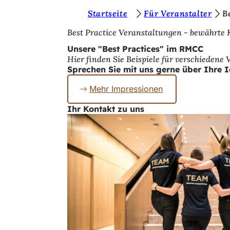
S
Startseite
Für Veranstalter
B
Inhalt anspringen
i
Best Practice Veranstaltungen - bewährte
e
Unsere "Best Practices" im RMCC
Hier finden Sie Beispiele für verschiedene
b
Sprechen Sie mit uns gerne über Ihre 
e
Mehr Impressionen
f
Ihr Kontakt zu uns
i
n
d
e
n
s
i
c